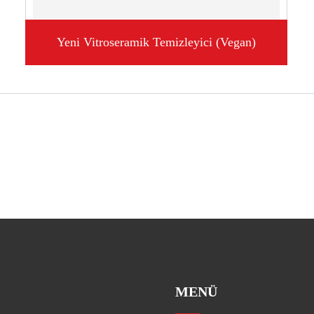
Yeni Vitroseramik Temizleyici (Vegan)
MENÜ