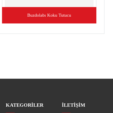
Buzdolabı Koku Tutucu
KATEGORILER
ILETIŞIM