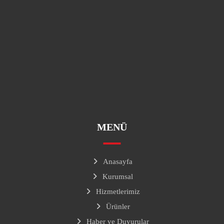
0 (312) 257 25 25
info@batiteknik.com.tr
Gersan Sanayi Sitesi
MENÜ
Anasayfa
Kurumsal
Hizmetlerimiz
Ürünler
Haber ve Duyurular