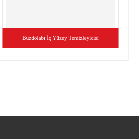
Buzdolabı İç Yüzey Temizleyicisi