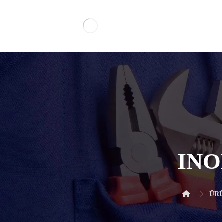
INO
ÜR